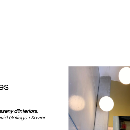
es
sseny d'interiors
,
avid Gallego i Xavier