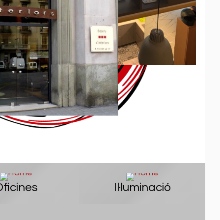
ficines
Il·luminació