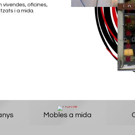
 vivendes, oficines,
zats i a mida.
banys
Mobles a mida
O