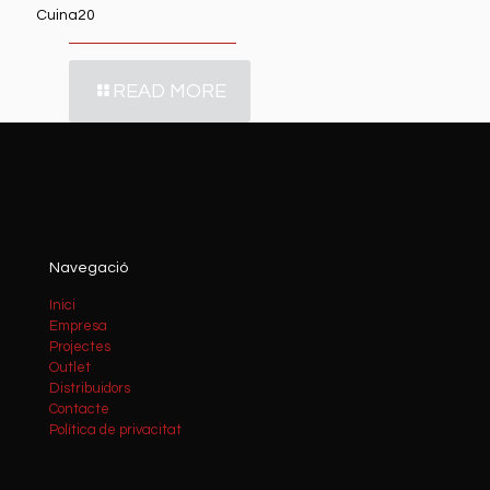
Cuina20
READ MORE
Navegació
Inici
Empresa
Projectes
Outlet
Distribuidors
Contacte
Política de privacitat